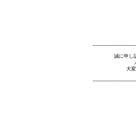
----------------------------
誠に申し
大変
----------------------------